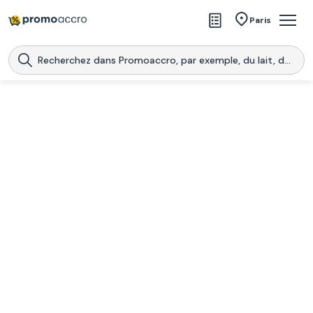
Magasins
Paris
Produits
Centres commerciaux
Télécharge l’application
Télécharger
Promoaccro
l'application