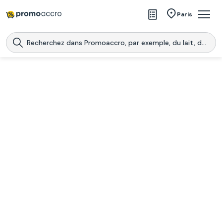
Magasins
Paris
Produits
Centres commerciaux
Télécharge l’application
Télécharger
Promoaccro
l'application