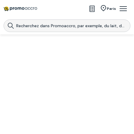
Magasins
Paris
Produits
Centres commerciaux
Télécharge l’application
Télécharger
Promoaccro
l'application