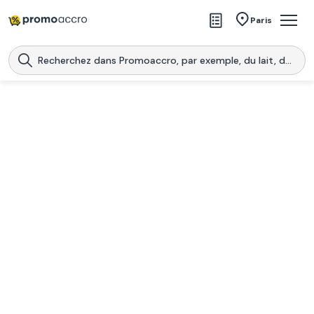
Magasins
Paris
Produits
Centres commerciaux
Télécharge l’application
Télécharger
Promoaccro
l'application