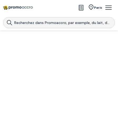
Magasins
Paris
Produits
Centres commerciaux
Télécharge l’application
Télécharger
Promoaccro
l'application