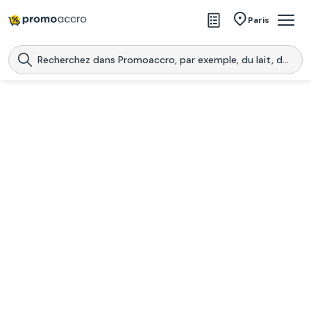
Magasins
Paris
Produits
Centres commerciaux
Télécharge l’application
Télécharger
Promoaccro
l'application