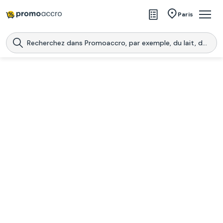
Magasins
Paris
Produits
Centres commerciaux
Télécharge l’application
Télécharger
Promoaccro
l'application