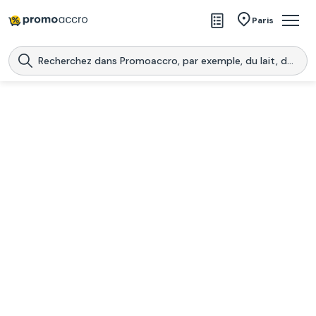
Magasins
Paris
Produits
Centres commerciaux
Télécharge l’application
Télécharger
Promoaccro
l'application