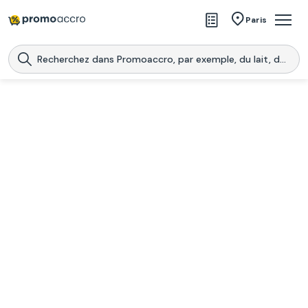
Magasins
Paris
Produits
Centres commerciaux
Télécharge l’application
Télécharger
Promoaccro
l'application