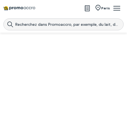
Magasins
Paris
Produits
Centres commerciaux
Télécharge l’application
Télécharger
Promoaccro
l'application