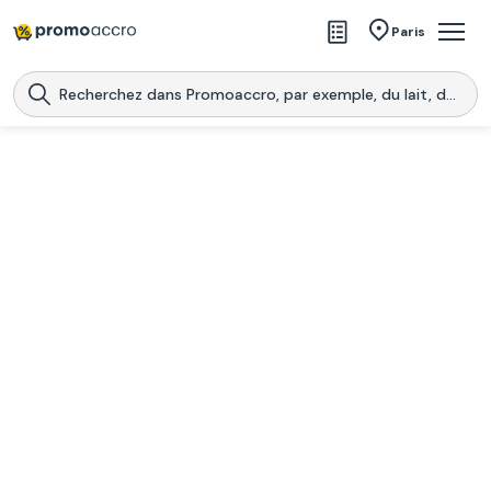
Magasins
Paris
Produits
Centres commerciaux
Télécharge l’application
Télécharger
Promoaccro
l'application