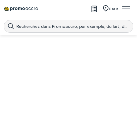
Magasins
Paris
Produits
Centres commerciaux
Télécharge l’application
Télécharger
Promoaccro
l'application