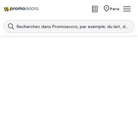
Magasins
Paris
Produits
Centres commerciaux
Télécharge l’application
Télécharger
Promoaccro
l'application