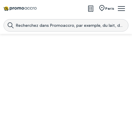
Magasins
Paris
Produits
Centres commerciaux
Télécharge l’application
Télécharger
Promoaccro
l'application