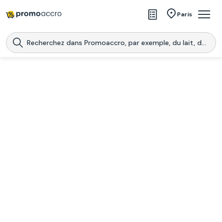
Magasins
Paris
Produits
Centres commerciaux
Télécharge l’application
Télécharger
Promoaccro
l'application