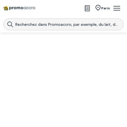
Magasins
Paris
Produits
Centres commerciaux
Télécharge l’application
Télécharger
Promoaccro
l'application