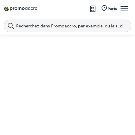
Magasins
Paris
Produits
Centres commerciaux
Télécharge l’application
Télécharger
Promoaccro
l'application