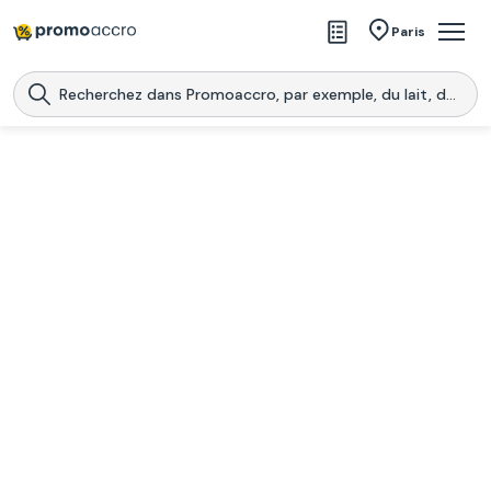
Magasins
Paris
Produits
Centres commerciaux
Télécharge l’application
Télécharger
Promoaccro
l'application