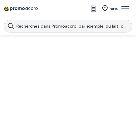
Magasins
Paris
Produits
Centres commerciaux
Télécharge l’application
Télécharger
Promoaccro
l'application