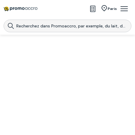
Magasins
Paris
Produits
Centres commerciaux
Télécharge l’application
Télécharger
Promoaccro
l'application