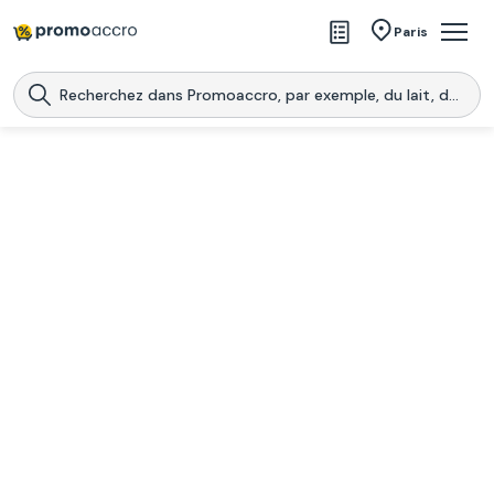
Magasins
Paris
Produits
Centres commerciaux
Télécharge l’application
Télécharger
Promoaccro
l'application