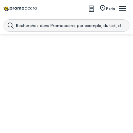
Magasins
Paris
Produits
Centres commerciaux
Télécharge l’application
Télécharger
Promoaccro
l'application