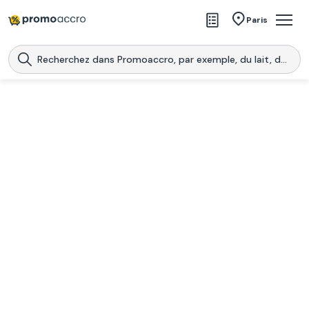
Magasins
Paris
Produits
Centres commerciaux
Télécharge l’application
Télécharger
Promoaccro
l'application