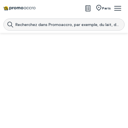
Magasins
Paris
Produits
Centres commerciaux
Télécharge l’application
Télécharger
Promoaccro
l'application