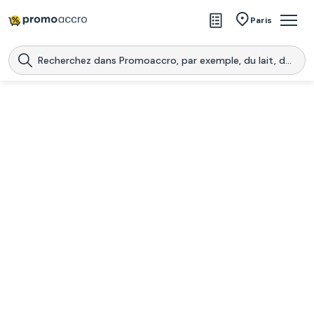
Magasins
Paris
Produits
Centres commerciaux
Télécharge l’application
Télécharger
Promoaccro
l'application