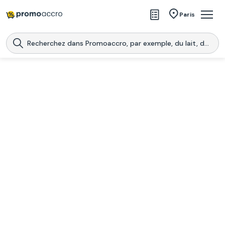
Magasins
Paris
Produits
Centres commerciaux
Télécharge l’application
Télécharger
Promoaccro
l'application