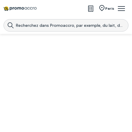
Magasins
Paris
Produits
Centres commerciaux
Télécharge l’application
Télécharger
Promoaccro
l'application