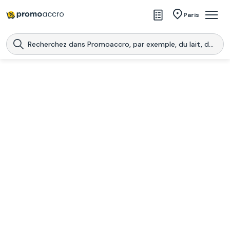
Magasins
Paris
Produits
Centres commerciaux
Télécharge l’application
Télécharger
Promoaccro
l'application