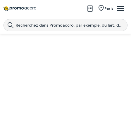
Magasins
Paris
Produits
Centres commerciaux
Télécharge l’application
Télécharger
Promoaccro
l'application