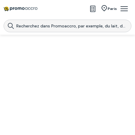
Magasins
Paris
Produits
Centres commerciaux
Télécharge l’application
Télécharger
Promoaccro
l'application