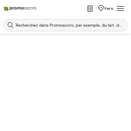
Magasins
Paris
Produits
Centres commerciaux
Télécharge l’application
Télécharger
Promoaccro
l'application