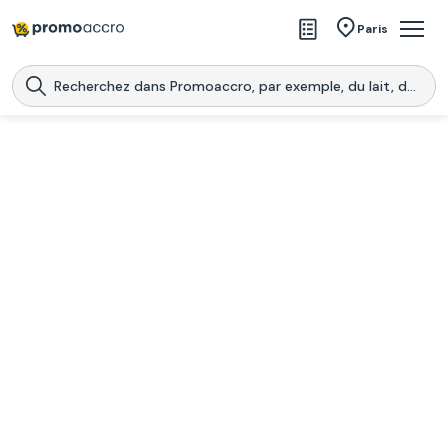
Magasins
Paris
Produits
Centres commerciaux
Télécharge l’application
Télécharger
Promoaccro
l'application