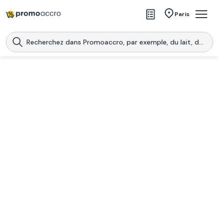
Magasins
Paris
Produits
Centres commerciaux
Télécharge l’application
Télécharger
Promoaccro
l'application