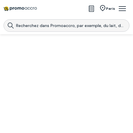
Magasins
Paris
Produits
Centres commerciaux
Télécharge l’application
Télécharger
Promoaccro
l'application