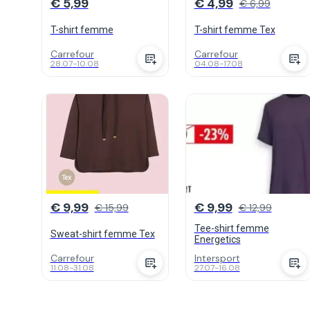
€ 5,99
€ 4,99
€ 6,99
T-shirt femme
T-shirt femme Tex
Carrefour
Carrefour
28.07
-
10.08
04.08
-
17.08
€ 9,99
€ 9,99
€ 15,99
€ 12,99
Tee-shirt femme
Sweat-shirt femme Tex
Energetics
Carrefour
Intersport
11.08
-
31.08
27.07
-
16.08