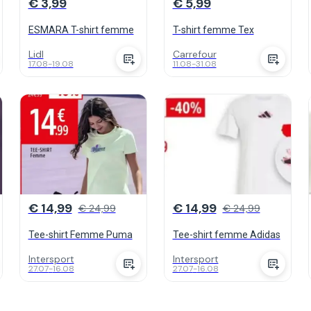
€ 3,99
€ 5,99
ESMARA T-shirt femme
T-shirt femme Tex
Lidl
Carrefour
17.08
-
19.08
11.08
-
31.08
€ 14,99
€ 14,99
€ 24,99
€ 24,99
Tee-shirt Femme Puma
Tee-shirt femme Adidas
Intersport
Intersport
27.07
-
16.08
27.07
-
16.08