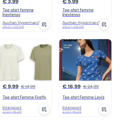
€ 3,99
€ 5,99
Tee-shirt femme
Tee-shirt femme
Inextenso
Inextenso
Auchan Hypermarch...
Auchan Hypermarch...
28.07
-
09.08
28.07
-
09.08
€ 9,99
€ 16,99
€ 14,99
€ 24,99
Tee-shirt Femme Firefly
Tee-shirt Femme Levi's
Intersport
Intersport
27.07
-
16.08
27.07
-
16.08