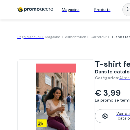
Magasins
Produits
Page d'accueil >
Magasins >
Alimentation >
Carrefour >
T-shirt f
T-shirt 
Dans le catal
Alime
Catégories:
€ 3,99
La promo se termin
Voir da
catal