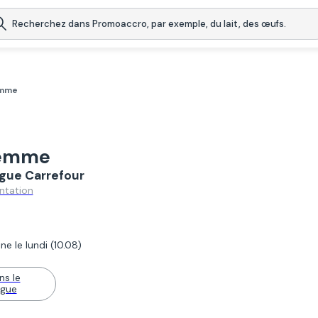
emme
femme
ogue Carrefour
ntation
e le lundi (10.08)
ns le
ogue