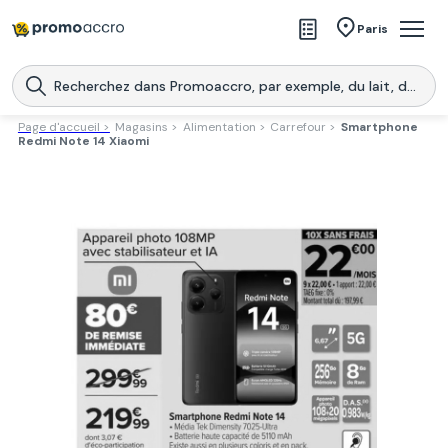
Magasins
Paris
Produits
Centres commerciaux
Page d'accueil >
Magasins >
Alimentation >
Carrefour >
Smartphone
Redmi Note 14 Xiaomi
Télécharge l’application
Télécharger
Promoaccro
l'application