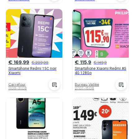
€ 169,99
€ 115,9
€ 209,99
€ 149,9
Smartphone Redmi 15C noir
Smartphone Xiaomi Redmi A5
Xiaomi
4G 128Go
Carrefour
Bureau Vallée
11.08
-
31.08
27.07
-
15.08