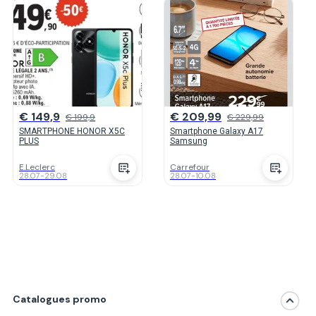
€ 149,9
€ 209,99
€ 199,9
€ 229,99
SMARTPHONE HONOR X5C
Smartphone Galaxy A17
PLUS
Samsung
E.Leclerc
Carrefour
28.07
-
29.08
28.07
-
10.08
Catalogues promo