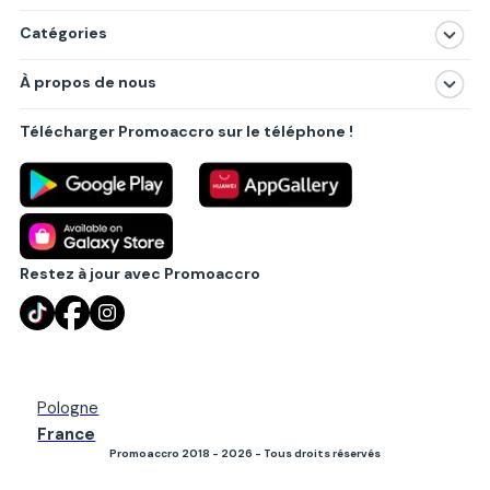
Catégories
Magasins
À propos de nous
Produits
À propos de nous
Centres commerciaux
Télécharger Promoaccro sur le téléphone !
Politique de confidentialité
Villes principales
Règlements
Partenariat B2B
Blog
Contact
Restez à jour avec Promoaccro
Pologne
France
Promoaccro 2018 - 2026 - Tous droits réservés