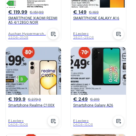
€ 119,99
€ 149
€ 151,99
€ 169
SMARTPHONE XIAOMI REDMI
SMARTPHONE GALAXY A16
A5 4/128GO NOIR
Auchan Hypermarch...
E.Leclerc
23.06
-
31.08
28.07
-
29.08
€ 199,9
€ 249
€ 279,9
€ 319
Smartphone Realme C100X
Smartphone Galaxy A26
E.Leclerc
E.Leclerc
04.08
-
15.08
04.08
-
15.08