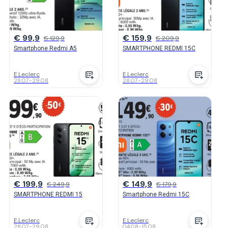
€ 99,9
€ 159,9
€ 129,9
€ 209,9
Smartphone Redmi A5
SMARTPHONE REDMI 15C
E.Leclerc
E.Leclerc
28.07
-
29.08
28.07
-
29.08
€ 199,9
€ 149,9
€ 249,9
€ 179,9
SMARTPHONE REDMI 15
Smartphone Redmi 15C
E.Leclerc
E.Leclerc
28.07
-
29.08
04.08
-
15.08