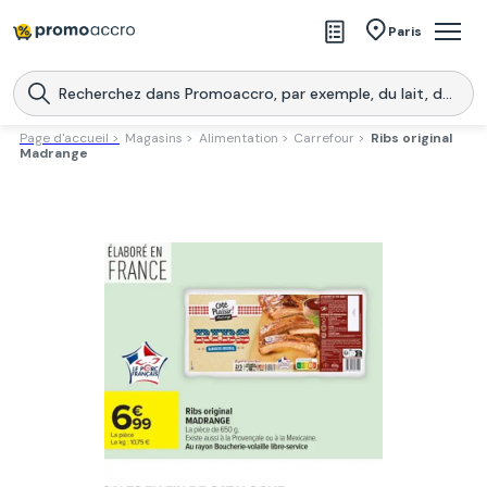
Magasins
Paris
Produits
Centres commerciaux
Page d'accueil >
Magasins >
Alimentation >
Carrefour >
Ribs original
Madrange
Télécharge l’application
Télécharger
Promoaccro
l'application