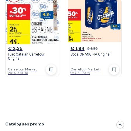
€ 2,35
€ 1,94
€ 3,89
Fuet Catalan Carrefour
Soda ORANGINA Original
Original
Carrefour Market
Carrefour Market
28.07
-
09.08
04.08
-
16.08
Catalogues promo