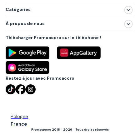
Catégories
Magasins
À propos de nous
Produits
À propos de nous
Centres commerciaux
Télécharger Promoaccro sur le téléphone !
Politique de confidentialité
Villes principales
Règlements
Partenariat B2B
Blog
Contact
Restez à jour avec Promoaccro
Pologne
France
Promoaccro 2018 - 2026 - Tous droits réservés