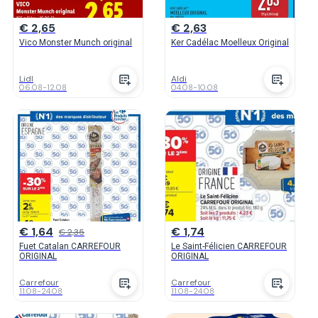
€ 2,65
€ 2,63
Vico Monster Munch original
Ker Cadélac Moelleux Original
Lidl
Aldi
06.08
-
12.08
04.08
-
10.08
€ 1,64
€ 1,74
€ 2,35
Fuet Catalan CARREFOUR
Le Saint-Félicien CARREFOUR
ORIGINAL
ORIGINAL
Carrefour
Carrefour
11.08
-
24.08
11.08
-
24.08