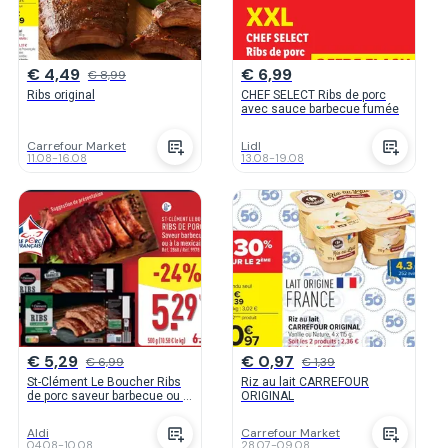
€ 4,49
€ 6,99
€ 8,99
Ribs original
CHEF SELECT Ribs de porc
avec sauce barbecue fumée
Carrefour Market
Lidl
11.08
-
16.08
13.08
-
19.08
€ 5,29
€ 0,97
€ 6,99
€ 1,39
St-Clément Le Boucher Ribs
Riz au lait CARREFOUR
de porc saveur barbecue ou à
ORIGINAL
la mexicaine
Aldi
Carrefour Market
04.08
-
10.08
28.07
-
09.08