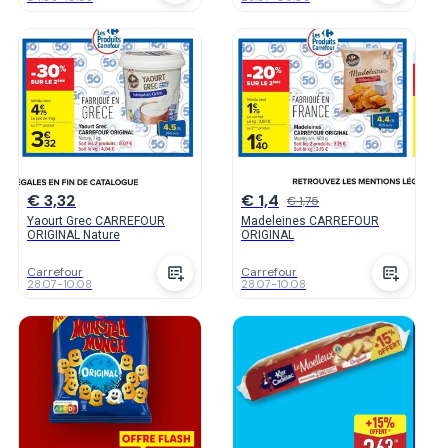
€ 3,32
€ 1,4
€ 1,75
Yaourt Grec CARREFOUR
Madeleines CARREFOUR
ORIGINAL Nature
ORIGINAL
Carrefour
Carrefour
28.07
-
10.08
28.07
-
10.08