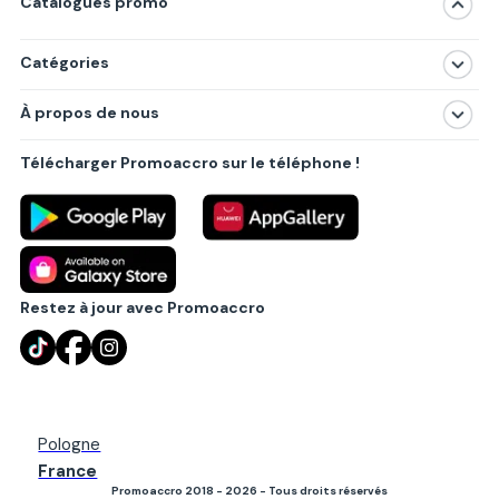
Catalogues promo
Catégories
Magasins
À propos de nous
Produits
À propos de nous
Centres commerciaux
Télécharger Promoaccro sur le téléphone !
Politique de confidentialité
Villes principales
Règlements
Partenariat B2B
Blog
Contact
Restez à jour avec Promoaccro
Pologne
France
Promoaccro 2018 - 2026 - Tous droits réservés