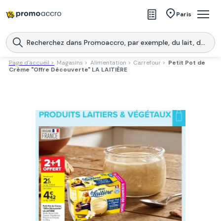
Magasins
Paris
Produits
Centres commerciaux
Page d'accueil >
Magasins >
Alimentation >
Carrefour >
Petit Pot de
Crème "Offre Découverte" LA LAITIÈRE
Télécharge l’application
Télécharger
Promoaccro
l'application