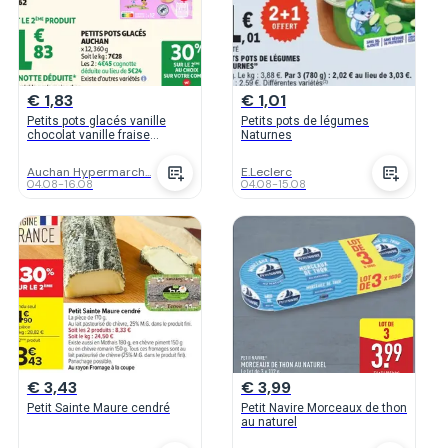
€ 1,83
€ 1,01
Petits pots glacés vanille
Petits pots de légumes
chocolat vanille fraise
Naturnes
Auchan
Auchan Hypermarch...
E.Leclerc
04.08
-
16.08
04.08
-
15.08
€ 3,43
€ 3,99
Petit Sainte Maure cendré
Petit Navire Morceaux de thon
au naturel