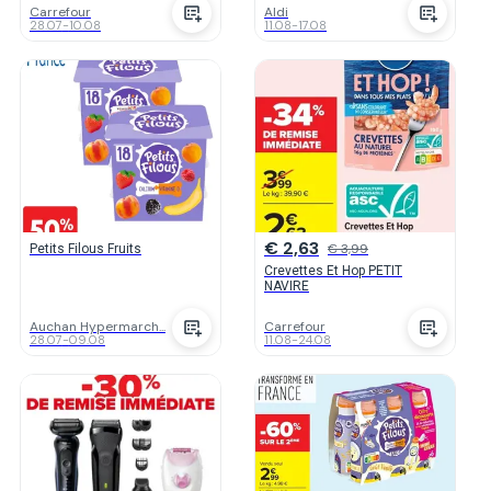
Carrefour
Aldi
28.07
-
10.08
11.08
-
17.08
€ 2,63
€ 3,99
Petits Filous Fruits
Crevettes Et Hop PETIT
NAVIRE
Auchan Hypermarch...
Carrefour
28.07
-
09.08
11.08
-
24.08