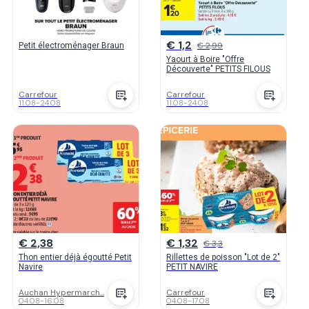
€ 1,2
€ 2,99
Petit électroménager Braun
Yaourt à Boire "Offre
Découverte" PETITS FILOUS
Carrefour
Carrefour
11.08
-
24.08
11.08
-
24.08
€ 2,38
€ 1,32
€ 3,3
Thon entier déjà égoutté Petit
Rillettes de poisson "Lot de 2"
Navire
PETIT NAVIRE
Auchan Hypermarch...
Carrefour
04.08
-
16.08
04.08
-
17.08