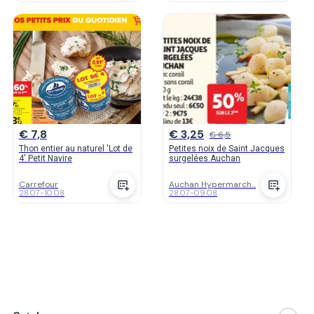
€ 7,8
€ 3,25
€ 6,5
Thon entier au naturel 'Lot de
Petites noix de Saint Jacques
4' Petit Navire
surgelées Auchan
Carrefour
Auchan Hypermarch...
28.07
-
10.08
28.07
-
09.08