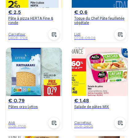
€ 2,5
€ 0,6
Pâte à pizza HERTA Fine &
Toque du Chef Pâte feuilletée
ronde
végétale
Carrefour
Lidl
04.08
-
17.08
07.08
-
09.08
€ 0,79
€ 1,48
Pâtes orzo Lyttos
Salade de pâtes MIX
Aldi
Carrefour
11.08
-
17.08
11.08
-
24.08