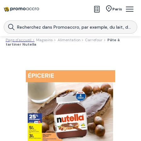
Magasins
Paris
Produits
Centres commerciaux
Page d'accueil >
Magasins >
Alimentation >
Carrefour >
Pâte à
tartiner Nutella
Télécharge l’application
Télécharger
Promoaccro
l'application