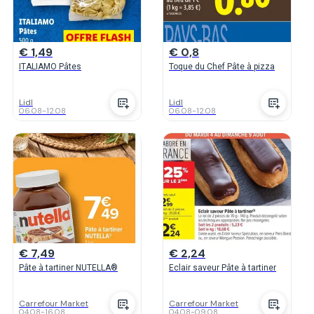
€ 1,49
€ 0,8
ITALIAMO Pâtes
Toque du Chef Pâte à pizza
Lidl
Lidl
06.08
-
12.08
06.08
-
12.08
€ 7,49
€ 2,24
Pâte à tartiner NUTELLA®
Eclair saveur Pâte à tartiner
Carrefour Market
Carrefour Market
04.08
-
16.08
04.08
-
09.08