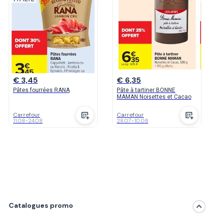
€ 3,45
€ 6,35
Pâtes fourrées RANA
Pâte à tartiner BONNE
MAMAN Noisettes et Cacao
Carrefour
Carrefour
11.08
-
24.08
28.07
-
10.08
Catalogues promo