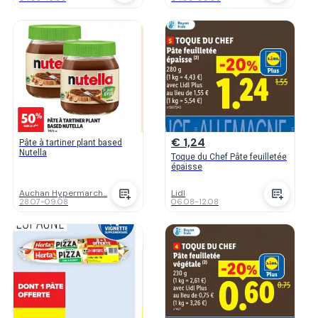
€ 1,24
Pâte à tartiner plant based
Nutella
Toque du Chef Pâte feuilletée
épaisse
Auchan Hypermarch...
Lidl
28.07
-
09.08
06.08
-
12.08