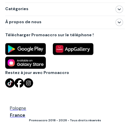
Catégories
Magasins
À propos de nous
Produits
À propos de nous
Centres commerciaux
Télécharger Promoaccro sur le téléphone !
Politique de confidentialité
Villes principales
Règlements
Partenariat B2B
Blog
Contact
Restez à jour avec Promoaccro
Pologne
France
Promoaccro 2018 - 2026 - Tous droits réservés