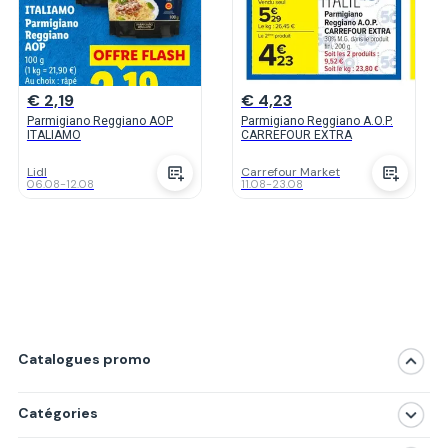
€ 2,19
€ 4,23
Parmigiano Reggiano AOP
Parmigiano Reggiano A.O.P.
ITALIAMO
CARREFOUR EXTRA
Lidl
Carrefour Market
06.08
-
12.08
11.08
-
23.08
Catalogues promo
Catégories
Magasins