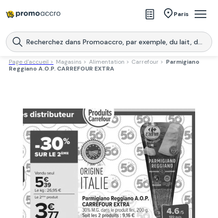
Magasins
Paris
Produits
Centres commerciaux
Page d'accueil >
Magasins >
Alimentation >
Carrefour >
Parmigiano
Reggiano A.O.P. CARREFOUR EXTRA
Télécharge l’application
Télécharger
Promoaccro
l'application