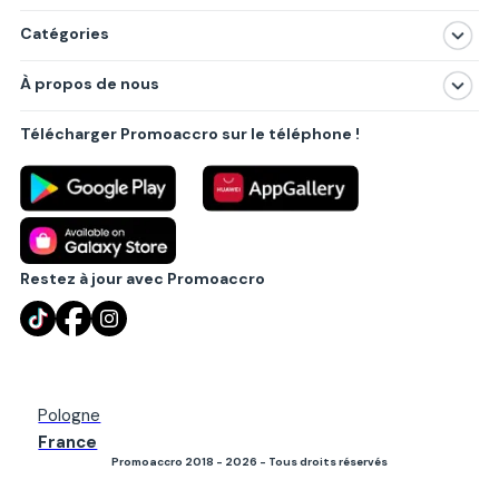
Catégories
Magasins
À propos de nous
Produits
À propos de nous
Centres commerciaux
Télécharger Promoaccro sur le téléphone !
Politique de confidentialité
Villes principales
Règlements
Partenariat B2B
Blog
Contact
Restez à jour avec Promoaccro
Pologne
France
Promoaccro 2018 - 2026 - Tous droits réservés