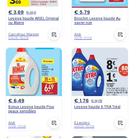
€ 3,69
€ 5,79
€ 12,3
Lessive liquide ARIEL Original
Briochin Lessive liquide Au
ou Alpine
savon noir
Carrefour Market
Aldi
04.08
-
16.08
11.08
-
17.08
€ 6,49
€ 1,76
€ 8,78
Bonux Lessive liquide Pour
Lessive liquide X-TRA Total
peaux sensibles
Aldi
E.Leclerc
11.08
-
17.08
04.08
-
15.08