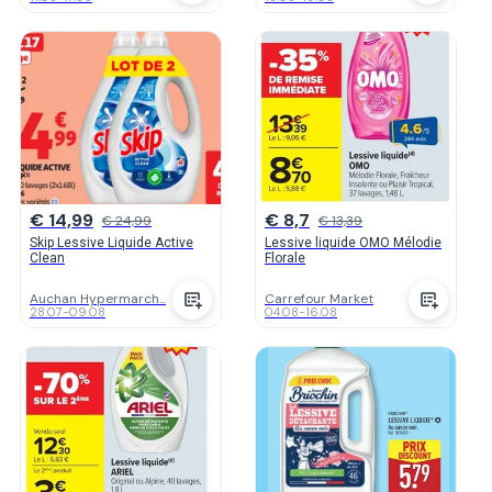
€ 14,99
€ 8,7
€ 24,99
€ 13,39
Skip Lessive Liquide Active
Lessive liquide OMO Mélodie
Clean
Florale
Auchan Hypermarch...
Carrefour Market
28.07
-
09.08
04.08
-
16.08