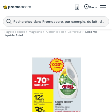
Magasins
Paris
Produits
Centres commerciaux
Page d'accueil >
Magasins >
Alimentation >
Carrefour >
Lessive
liquide Ariel
Télécharge l’application
Télécharger
Promoaccro
l'application