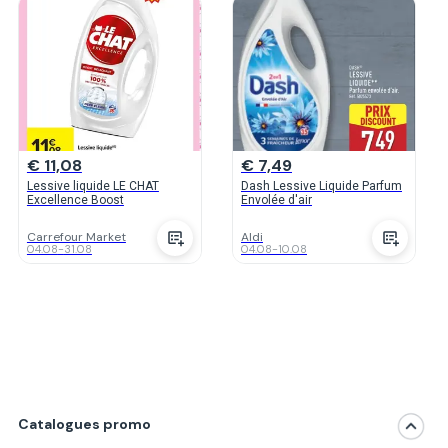
€ 11,08
€ 7,49
Lessive liquide LE CHAT
Dash Lessive Liquide Parfum
Excellence Boost
Envolée d'air
Carrefour Market
Aldi
04.08
-
31.08
04.08
-
10.08
Catalogues promo