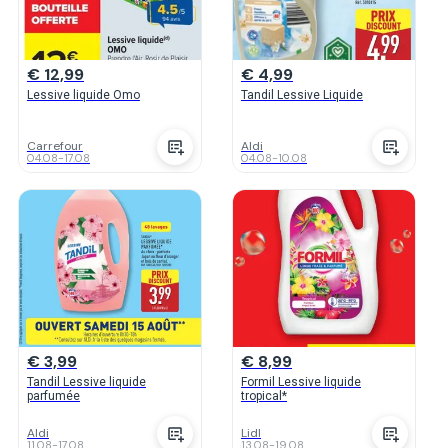
€ 12,99
€ 4,99
Lessive liquide Omo
Tandil Lessive Liquide
Carrefour
Aldi
04.08
-
17.08
04.08
-
10.08
€ 3,99
€ 8,99
Tandil Lessive liquide
Formil Lessive liquide
parfumée
tropical*
Aldi
Lidl
11.08
-
17.08
13.08
-
19.08