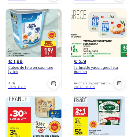
€ 1,99
€ 2,9
Cubes de feta en saumure
Tartinable yaourt grec feta
Lyttos
Auchan
Aldi
Auchan Hypermarch...
11.08
-
17.08
28.07
-
09.08