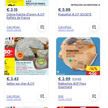
€ 3,15
€ 5,98
Crème fraîche d'Isigny A.O.P.
Roquefort A.O.P. SOCIÉTÉ
Reflets de France
Carrefour
Carrefour
11.08
-
24.08
28.07
-
10.08
€ 3,43
€ 2,99
€ 3,49
Selles sur cher A.O.P.
Reblochon AOP Pays
Gourmand
Carrefour
Aldi
11.08
-
24.08
11.08
-
17.08