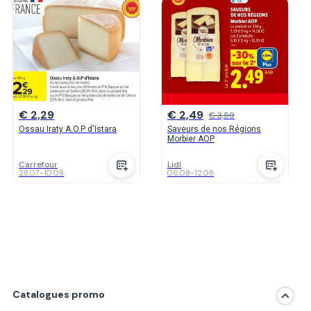
€ 2,29
€ 2,49
€ 3,59
Ossau Iraty A.O.P d'Istara
Saveurs de nos Régions
Morbier AOP
Carrefour
Lidl
28.07
-
10.08
06.08
-
12.08
Catalogues promo