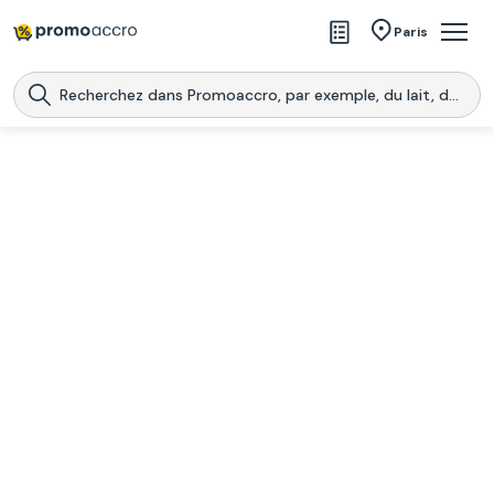
Magasins
Paris
Produits
Centres commerciaux
Télécharge l’application
Télécharger
Promoaccro
l'application