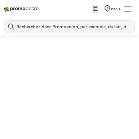
Magasins
Paris
Produits
Centres commerciaux
Télécharge l’application
Télécharger
Promoaccro
l'application