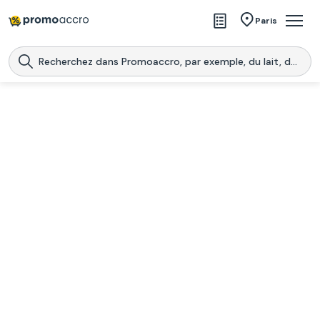
Magasins
Paris
Produits
Centres commerciaux
Télécharge l’application
Télécharger
Promoaccro
l'application