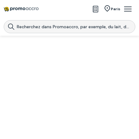
Magasins
Paris
Produits
Centres commerciaux
Télécharge l’application
Télécharger
Promoaccro
l'application