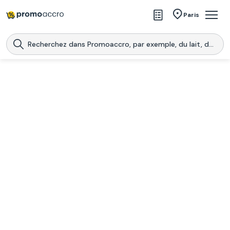
Magasins
Paris
Produits
Centres commerciaux
Télécharge l’application
Télécharger
Promoaccro
l'application