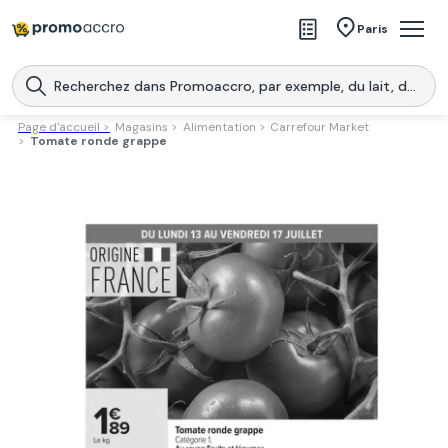
Magasins
Paris
Produits
Centres commerciaux
Page d'accueil >
Magasins >
Alimentation >
Carrefour Market
>
Tomate ronde grappe
Télécharge l’application
Télécharger
Promoaccro
l'application