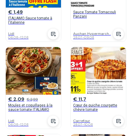
€ 1,49
Sauce Tomate Tomacouli
Panzani
ITALIAMO Sauce tomate à
l'italienne
Lidl
Auchan Hypermarch...
06.08
-
12.08
28.07
-
09.08
€ 2,09
€ 11,7
€ 2,99
Moules et coquillages à la
Cœur de quiche courgette
sauce tomate ITALIAMO
chèvre tomate
Lidl
Carrefour
06.08
-
12.08
28.07
-
10.08