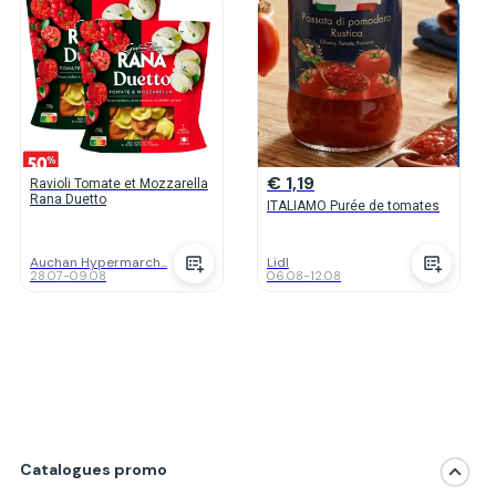
€ 1,19
Ravioli Tomate et Mozzarella
Rana Duetto
ITALIAMO Purée de tomates
Auchan Hypermarch...
Lidl
28.07
-
09.08
06.08
-
12.08
Catalogues promo