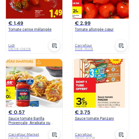
€ 1,49
€ 2,99
Tomate cerise mélangée
Tomate allongée cœur
Lidl
Carrefour
06.08
-
09.08
11.08
-
15.08
€ 0,57
€ 3,75
Sauce tomate Barilla
Sauce tomate Panzani
Provençale, Arrabiata ou
Tomates cuisinées
Carrefour Market
Carrefour
04.08
-
16.08
28.07
-
10.08