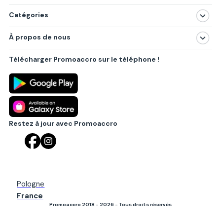
Catégories
Magasins
À propos de nous
Produits
À propos de nous
Centres commerciaux
Télécharger Promoaccro sur le téléphone !
Politique de confidentialité
Villes principales
Règlements
Partenariat B2B
Blog
Contact
Restez à jour avec Promoaccro
Pologne
France
Promoaccro 2018 - 2026 - Tous droits réservés