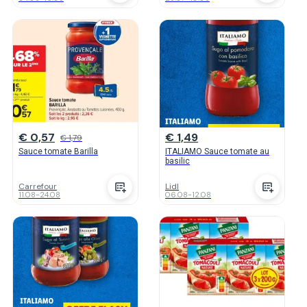
€ 0,57
€ 1,49
€ 1,79
Sauce tomate Barilla
ITALIAMO Sauce tomate au
basilic
Carrefour
Lidl
11.08
-
24.08
06.08
-
12.08