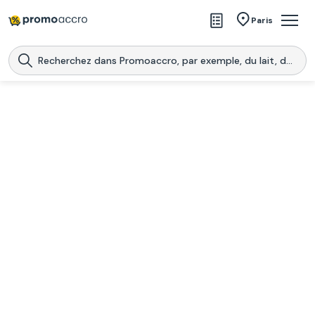
Magasins
Paris
Produits
Centres commerciaux
Télécharge l’application
Télécharger
Promoaccro
l'application