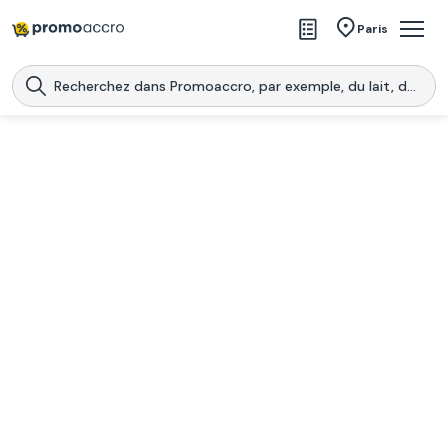
Magasins
Paris
Produits
Centres commerciaux
Télécharge l’application
Télécharger
Promoaccro
l'application